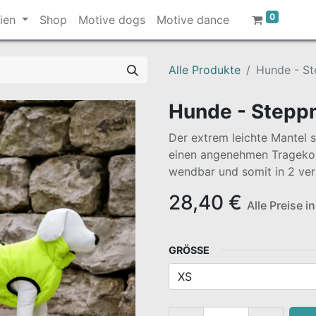
0
ien
Shop
Motive dogs
Motive dance
Alle Produkte
Hunde - S
Hunde - Stepp
Der extrem leichte Mantel 
einen angenehmen Trageko
wendbar und somit in 2 ver
28,40
€
Alle Preise i
GRÖSSE