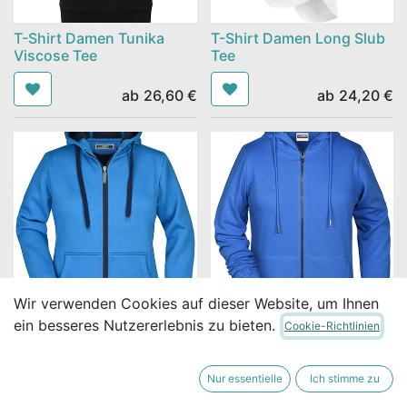
T-Shirt Damen Tunika
T-Shirt Damen Long Slub
Viscose Tee
Tee
ab
26,60
€
ab
24,20
€
Wir verwenden Cookies auf dieser Website, um Ihnen
ein besseres Nutzererlebnis zu bieten.
Cookie-Richtlinien
Ladies' Doubleface Jacket
Ladies' Zip Hoody
ab
58,90
€
ab
54,80
€
Nur essentielle
Ich stimme zu