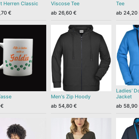
rt Herren Classic
Viscose Tee
Tee
,70
€
ab
26,60
€
ab
24,20
Ladies' D
Tasse
Men's Zip Hoody
Jacket
€
ab
54,80
€
ab
58,90