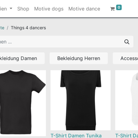
0
ien
Shop
Motive dogs
Motive dance
te
Things 4 dancers
kleidung Damen
Bekleidung Herren
Access
T-Shirt Damen Tunika
T-Shirt 