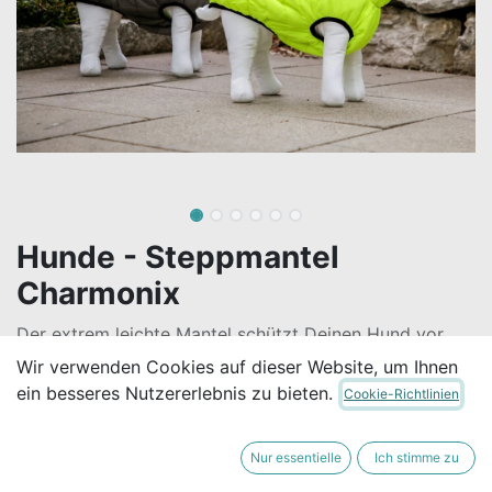
Hunde - Steppmantel
Charmonix
Der extrem leichte Mantel schützt Deinen Hund vor
Kälte und bietet einen angenehmen Tragekomfort,
Wir verwenden Cookies auf dieser Website, um Ihnen
wasserabweisend und winddicht, wendbar und somit
ein besseres Nutzererlebnis zu bieten.
Cookie-Richtlinien
in 2 verschiedenen Farben nutzbar.
28,40
€
Nur essentielle
Ich stimme zu
Alle Preise inkl. MwSt.
zzgl.