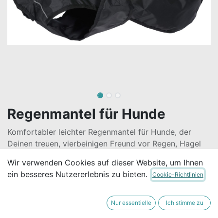
Regenmantel für Hunde
Komfortabler leichter Regenmantel für Hunde, der
Deinen treuen, vierbeinigen Freund vor Regen, Hagel
und Wind schützt. Der reflektierende Besatz verleiht
Wir verwenden Cookies auf dieser Website, um Ihnen
dem Mantel ein stilvolles Aussehen und verbessert die
ein besseres Nutzererlebnis zu bieten.
Cookie-Richtlinien
Sichtbarkeit Deines Hundes in der Dunkelheit und an
grauen Tagen.
Nur essentielle
Ich stimme zu
23,50
€
Alle Preise inkl. MwSt.
zzgl.