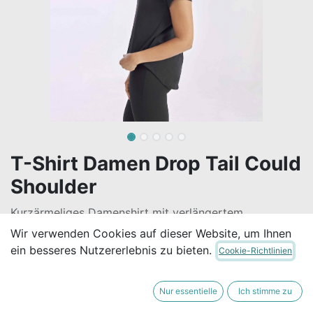
T-Shirt Damen Drop Tail Could
Shoulder
Kurzärmeliges Damenshirt mit verlängertem
Rückenteil, Raglan-Ärmeln und modischen Öffnungen
Wir verwenden Cookies auf dieser Website, um Ihnen
an den Schultern. Aus fairen Arbeitsbedingungen und
ein besseres Nutzererlebnis zu bieten.
Cookie-Richtlinien
umweltschonender Herstellung (Oeko-Tex 100), vegan.
24,70
€
Nur essentielle
Ich stimme zu
Alle Preise inkl. MwSt.
zzgl.